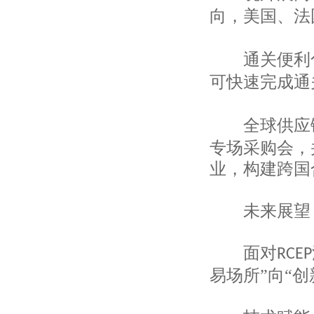
上海长盛国际贸易有限公司
向，美国、法
上海美纺国际贸易有限公司
上海圣曲雷国际贸易有限公司
上海中垦进出口公司
通关便利化
上海申安对外经济贸易公司
可快速完成通
上海服装集团进出口有限公司
上海物资集团进出口有限公司
上海江隆进出口有限公司
全球供应
建发（上海）有限公司
上海汇澳进出口有限公司
专场采购会，
上海东尔国际贸易有限公司
业，构建跨国
上海嘉欣丝绸进出口有限公司
上海江隆进出口有限公司
米丝莱纺织（上海）有限公司
未来展望：
上海服装集团进出口有限公司
上海丝绸集团股份有限公司
上海协大国际贸易有限公司
面对
RCEP
上海丝绸集团股份有限公司
易场所”向“
上海东源华裕工艺品有限公司
上海同顺国际贸易有限公司
上海莎寇袜业有限公司