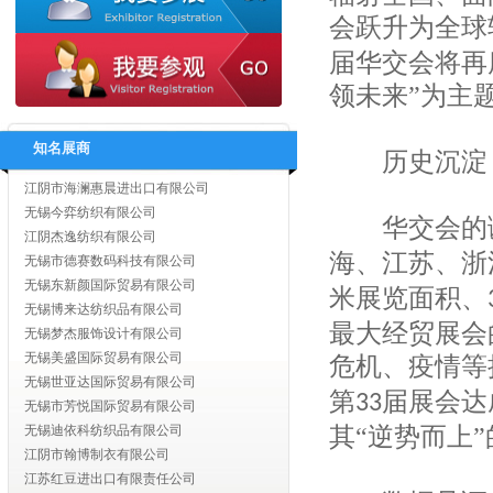
会跃升为全球
江苏苏美达轻纺国际贸易有限公司
江苏舜天国际集团有限公司
届华交会将再
淮安大唐国际贸易有限公司
领未来”为主
江苏省纺织工业（集团）进出口有限公司
无锡东津服饰有限公司
无锡唐帛服饰有限公司
知名展商
历史沉淀：
江阴市海澜惠晨进出口有限公司
无锡今弈纺织有限公司
江阴杰逸纺织有限公司
华交会的诞
无锡市德赛数码科技有限公司
海、江苏、浙
无锡东新颜国际贸易有限公司
无锡博来达纺织品有限公司
米展览面积、
无锡梦杰服饰设计有限公司
最大经贸展会
无锡美盛国际贸易有限公司
危机、疫情等
无锡世亚达国际贸易有限公司
无锡市芳悦国际贸易有限公司
第
届展会达
33
无锡迪依科纺织品有限公司
其“逆势而上
江阴市翰博制衣有限公司
江苏红豆进出口有限责任公司
江苏弘业永盛进出口有限公司