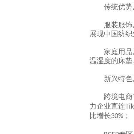
东方国际集团上海市纺织品进出口有限公
传统优势
司
上海纺织装饰有限公司
上海飞马进出口有限公司
服装服饰展
上海华申进出口有限公司
展现中国纺织
上海龙头（集团）股份有限公司
上海市纺织原料公司
上海汉森环字进出口有限公司
家庭用品展
上海新联纺进出口有限公司
温湿度的床垫
上海八达纺织印染服装有限公司
上海申达进出口有限公司
上海八达纺织印染服装有限公司
新兴特色
上海新联纺进出口有限公司
上海汉森环宇进出口有限公司
上海市纺织原料公司
跨境电商专
上海龙头（集团）股份有限公司
力企业直连
Ti
上海华申进出口有限公司
上海飞马进出口有限公司
比增长
；
30%
上海纺织装饰有限公司
上海海外进出口有限公司
上海欣宇创业进出口有限公司