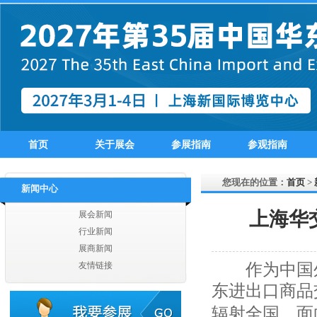
苏州优曼时装
扬州翔龙进出口有限公司
张家港德勤进出口有限公司
张家港市凯西进出口有限公司
张家港华天美欣服装有限公司
张家港市同兴服饰有限公司
张家港威斯达进出口有限公司
张家港信同纺织服装有限公司
张家港上华进出口贸易有限公司
张家港市沙洲纺织印染进出口有限公司
首页
关于展会
参展指南
参观指南
扬州丰硕纺织实业有限公司
扬州爱克服饰有限公司
您现在的位置：
首页
>
新闻中心
扬州市丰盛贸易有限公司
扬州海大服饰有限公司
上海华
展会新闻
扬州嘉宇国际贸易有限公司
行业新闻
江苏汇鸿国际集团有限公司
展商新闻
江苏省海外企业集团有限公司
作为中国外
友情链接
江苏奔日国际贸易有限公司
江苏英佩尔国际贸易有限公司
东进出口商品
江苏曼诺进出口有限公司
辐射全国、面
江苏汇鸿国际集团有限公司