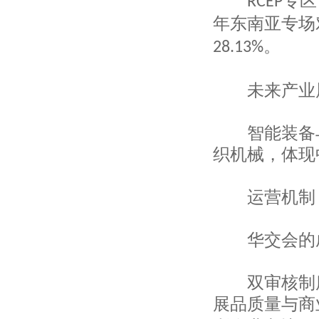
专区
RCEP
上海铭固制衣有限公司
年东南亚专场
上海亨憬工贸有限公司
。
上海桑篷志国际贸易有限公司
28.13%
上海多米谷进出口有限公司
上海纤博国际贸易有限公司
未来产业
上海三兴线带有限公司
美宝深国际贸易（上海）有限公司
上海尚得服装有限公司
智能装备与
上海帛明实业有限公司
织机械，体现
上海琴华衣架有限公司
上海云坤工艺美术制品有限公司
上海帝丹国际贸易有限公司
运营机制：
上海品震国际贸易有限公司
上海水素贸易有限公司
上海立泽实业有限公司
华交会的成
上海申华进出口有限公司
上海马约卡贸易有限公司
双审核制度
上海玖山户外运动用品有限公司
上海昶诺服饰有限公司
展品质量与商
上海昶钰国际贸易有限公司