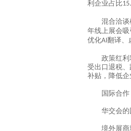
利企业占比
15
上海欧廷国际贸易有限公司
上海盈纳实业有限公司
上海颁威实业有限公司
混合洽谈模
上海润容国际贸易有限公司
上海塔汇针织厂
年线上展会吸
上海华昕国际贸易有限公司
优化
翻译、
AI
上海纽特丝纺织品有限公司
上海外经对外贸易有限公司
上海溢鎏实业有限公司
政策红利释
上海峨嵘国际贸易有限公司
受出口退税、
上海建野贸易有限公司
上海洪天景业国际贸易有限公司
补贴，降低企
上海昌鹏进出口贸易有限公司
上海润容国际贸易有限公司
国际合作
上海申安对外经济贸易公司
上海盛顺服装有限公司
上海启新进出口有限公司
华交会的国
上海泰全实业有限公司
上海协通（集团）有限公司
上海生动实业有限公司
境外展商