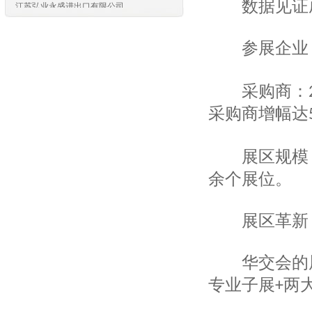
数据见证
无锡泽华经贸有限公司
洪泽宝利隆进出口有限公司
青岛天恒服装有限公司
参展企业
青岛德菲工贸有限公司
青岛纺联集团进出口有限公司
青岛艺彩服饰有限公司
采购商：
青岛益佳冠利贸易有限公司
采购商增幅达
青岛利优服饰有限公司
青岛浩浩制衣有限公司
青岛长茂贸易有限公司
展区规模
青岛英拓贸易有限公司
余个展位。
上海圣雪绒羊绒服饰贸易有限公司
上海兰生轻工业品进出口有限公司
上海对外经济贸易实业浦东有限公司
展区革新：
上海东浩国际商务有限公司
东方国际创业股份有限公司
上海品震国际贸易有限公司
华交会的展
东方国际创业股份有限公司
专业子展
两
+
东方国际集团上海家纺有限公司
东方国际集团上海利泰进出口有限公司