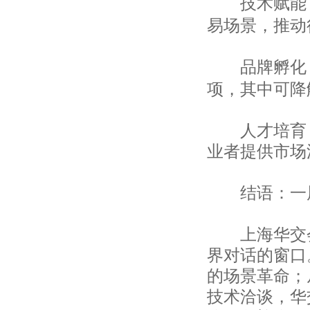
技术赋能
上海中儒进出口有限公司
易场景，推动
上海富礼星时装有限公司
上海经茂实业有限责任公司
上海菲西尔进出口贸易有限公司
品牌孵化
帝圣纺织品贸易（上海）有限公司
项，其中可降
上海晟励纺织品有限公司
上海荣凯国际贸易有限公司
上海三晃社纺织品进出口有限公司
人才培育：
上海昕润睿昌国际贸易有限公司
业者提供市场
上海熙元进出口有限公司
中国图书进出口上海公司
上海徐汇对外贸易有限公司
结语：一展
天长市汇隆服装有限责任公司
合肥市新色彩服饰有限公司
安徽省太和佳润制衣有限公司
上海华交会
青阳县双虹服饰有限公司
界对话的窗口
安徽轻工国际贸易股份有限公司
安徽彩韵服饰有限公司
的场景革命；
巢湖优尼雅制衣有限公司
技术洽谈，华
淮南市阅品服装有限公司