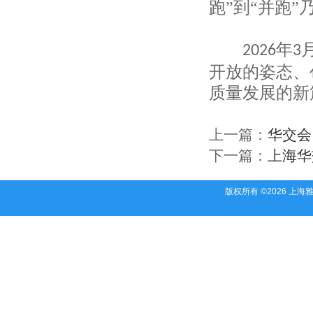
跑”到“并跑”
安徽赛智工业防护用品有限公司
六安东庆服装工贸有限公司
马鞍山志成纺织服装有限责任公司
年
2026
3
铜陵华源麻业有限公司
凤台县红狼服饰织造有限公司
开放的姿态、
芜湖乐酷纺织品有限公司
质量发展的新
芜湖市伍月服装有限公司
安庆市佳程进出口有限公司
潜山县鼎华服装有限公司
上一篇：
华交会
安庆市中兴制衣有限公司
下一篇：
上海华
铜陵天欧纺织有限公司
安徽八达制衣有限公司
美裕（安庆）服装有限公司
版权所有 ©2026 上
安徽省服装进出口股份有限公司
宣城市乐铭针织有限公司
合肥瑞廷进出口有限公司
颖上县美丝纺织服饰有限公司
安徽好立成纺织服饰有限公司
芜湖市永吉商贸有限责任公司
安徽省郎派时装有限公司
安徽东锦服饰有限公司