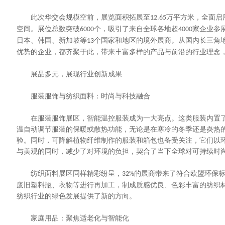
此次华交会规模空前，展览面积拓展至
万平方米，全面启
12.65
空间。展位总数突破
个，吸引了来自全球各地超
家企业参
6000
4000
日本、韩国、新加坡等
个国家和地区的境外展商。从国内长三角
13
优势的企业，都齐聚于此，带来丰富多样的产品与前沿的行业理念
展品多元，展现行业创新成果
服装服饰与纺织面料：时尚与科技融合
在服装服饰展区，智能温控服装成为一大亮点。这类服装内置了
温自动调节服装的保暖或散热功能，无论是在寒冷的冬季还是炎热
验。同时，可降解植物纤维制作的服装和箱包也备受关注，它们以
与美观的同时，减少了对环境的负担，契合了当下全球对可持续时
纺织面料展区同样精彩纷呈，
的展商带来了符合欧盟环保
32%
废旧塑料瓶、衣物等进行再加工，制成质感优良、色彩丰富的纺织
纺织行业的绿色发展提供了新的方向。
家庭用品：聚焦适老化与智能化