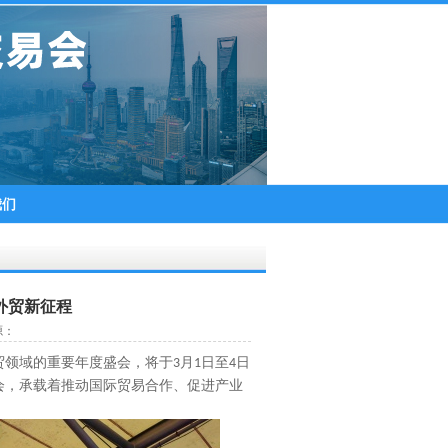
我们
外贸新征程​
源：
贸领域的重要年度盛会，将于
月
日至
日
3
1
4
会，承载着推动国际贸易合作、促进产业