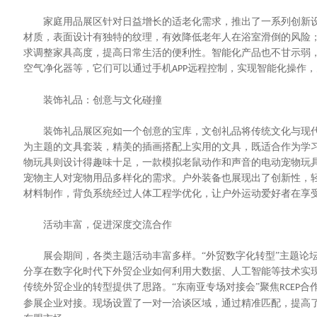
家庭用品展区针对日益增长的适老化需求，推出了一系列创新设
材质，表面设计有独特的纹理，有效降低老年人在浴室滑倒的风险
求调整家具高度，提高日常生活的便利性。智能化产品也不甘示弱
空气净化器等，它们可以通过手机
远程控制，实现智能化操作，
APP
装饰礼品：创意与文化碰撞
装饰礼品展区宛如一个创意的宝库，文创礼品将传统文化与现代
为主题的文具套装，精美的插画搭配上实用的文具，既适合作为学
物玩具则设计得趣味十足，一款模拟老鼠动作和声音的电动宠物玩
宠物主人对宠物用品多样化的需求。户外装备也展现出了创新性，
材料制作，背负系统经过人体工程学优化，让户外运动爱好者在享
活动丰富，促进深度交流合作
展会期间，各类主题活动丰富多样。
“外贸数字化转型”主题论
分享在数字化时代下外贸企业如何利用大数据、人工智能等技术实
传统外贸企业的转型提供了思路。“东南亚专场对接会”聚焦
合
RCEP
参展企业对接。现场设置了一对一洽谈区域，通过精准匹配，提高