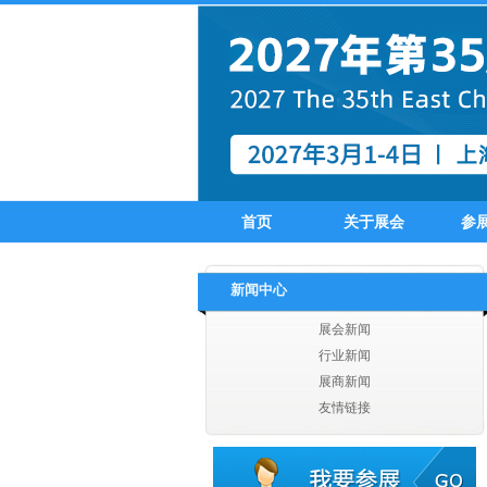
扬州翔龙进出口有限公司
张家港德勤进出口有限公司
张家港市凯西进出口有限公司
张家港华天美欣服装有限公司
张家港市同兴服饰有限公司
张家港威斯达进出口有限公司
张家港信同纺织服装有限公司
张家港上华进出口贸易有限公司
张家港市沙洲纺织印染进出口有限公司
首页
关于展会
参
扬州丰硕纺织实业有限公司
扬州爱克服饰有限公司
扬州市丰盛贸易有限公司
新闻中心
扬州海大服饰有限公司
扬州嘉宇国际贸易有限公司
展会新闻
江苏汇鸿国际集团有限公司
行业新闻
江苏省海外企业集团有限公司
展商新闻
江苏奔日国际贸易有限公司
友情链接
江苏英佩尔国际贸易有限公司
江苏曼诺进出口有限公司
江苏汇鸿国际集团有限公司