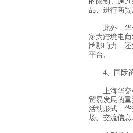
的限制。通过
上海申安对外经济贸易公司
品、进行商贸
上海盛顺服装有限公司
上海启新进出口有限公司
上海泰全实业有限公司
此外，华交
上海协通（集团）有限公司
家为跨境电商
上海生动实业有限公司
牌影响力，还
上海长盛国际贸易有限公司
上海美纺国际贸易有限公司
平台。
上海圣曲雷国际贸易有限公司
上海中垦进出口公司
、国际
上海申安对外经济贸易公司
4
上海服装集团进出口有限公司
上海物资集团进出口有限公司
上海华交会
上海江隆进出口有限公司
建发（上海）有限公司
贸易发展的重
上海汇澳进出口有限公司
活动形式，华
上海东尔国际贸易有限公司
场、交流信息
上海嘉欣丝绸进出口有限公司
上海江隆进出口有限公司
米丝莱纺织（上海）有限公司