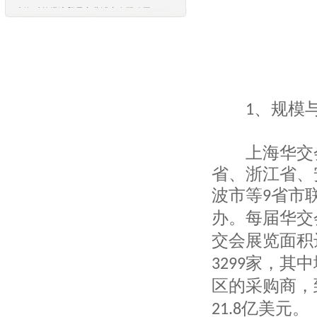
上海东浩国际商务有限公司
东方国际创业股份有限公司
上海品震国际贸易有限公司
东方国际创业股份有限公司
东方国际集团上海家纺有限公司
东方国际集团上海利泰进出口有限公司
、规模
1
东方国际集团上海市纺织品进出口有限公
司
上海纺织装饰有限公司
上海华交会
上海飞马进出口有限公司
省、浙江省、
上海华申进出口有限公司
上海龙头（集团）股份有限公司
波市等
省市
9
上海市纺织原料公司
办。每届华交
上海汉森环字进出口有限公司
上海新联纺进出口有限公司
交会展览面积
上海八达纺织印染服装有限公司
家，其中
3299
上海申达进出口有限公司
上海八达纺织印染服装有限公司
区的采购商，
上海新联纺进出口有限公司
亿美元。
21.8
上海汉森环宇进出口有限公司