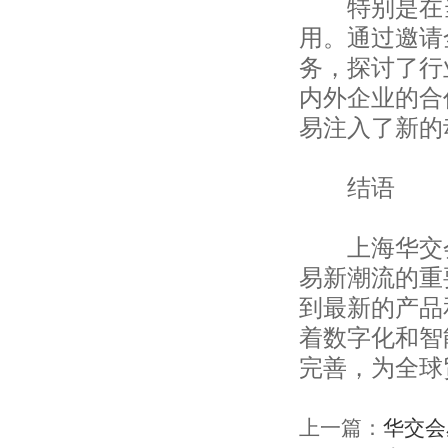
特别是在当
上海服装集团进出口有限公司
用。通过邀请
上海丝绸集团股份有限公司
上海协大国际贸易有限公司
务，探讨了行
上海丝绸集团股份有限公司
内外企业的合
上海东源华裕工艺品有限公司
上海同顺国际贸易有限公司
易注入了新的
上海莎寇袜业有限公司
上海中儒进出口有限公司
结语
上海富礼星时装有限公司
上海经茂实业有限责任公司
上海菲西尔进出口贸易有限公司
上海华交会
帝圣纺织品贸易（上海）有限公司
易新潮流的重
上海晟励纺织品有限公司
上海荣凯国际贸易有限公司
到最新的产品
上海三晃社纺织品进出口有限公司
着数字化和智
上海昕润睿昌国际贸易有限公司
完善，为全球
上海熙元进出口有限公司
中国图书进出口上海公司
上海徐汇对外贸易有限公司
上一篇：
华交会
天长市汇隆服装有限责任公司