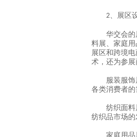
上海市纺织原料公司
上海龙头（集团）股份有限公司
、展区
2
上海华申进出口有限公司
上海飞马进出口有限公司
上海纺织装饰有限公司
华交会的展
上海海外进出口有限公司
料展、家庭用
上海欣宇创业进出口有限公司
展区和跨境电
上海铭固制衣有限公司
上海亨憬工贸有限公司
术，还为参展
上海桑篷志国际贸易有限公司
上海多米谷进出口有限公司
上海纤博国际贸易有限公司
服装服饰展
上海三兴线带有限公司
各类消费者的
美宝深国际贸易（上海）有限公司
上海尚得服装有限公司
上海帛明实业有限公司
纺织面料展
上海琴华衣架有限公司
纺织品市场的
上海云坤工艺美术制品有限公司
上海帝丹国际贸易有限公司
上海品震国际贸易有限公司
家庭用品展