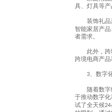
上海水素贸易有限公司
具、灯具等产
上海立泽实业有限公司
上海申华进出口有限公司
上海马约卡贸易有限公司
装饰礼品展
上海玖山户外运动用品有限公司
智能家居产品
上海昶诺服饰有限公司
上海昶钰国际贸易有限公司
者需求。
上海欧廷国际贸易有限公司
上海盈纳实业有限公司
此外，跨境
上海颁威实业有限公司
上海润容国际贸易有限公司
跨境电商产品
上海塔汇针织厂
上海华昕国际贸易有限公司
、数字
上海纽特丝纺织品有限公司
3
上海外经对外贸易有限公司
上海溢鎏实业有限公司
随着数字经
上海峨嵘国际贸易有限公司
上海建野贸易有限公司
于推动数字化
上海洪天景业国际贸易有限公司
试了全天候
24
上海昌鹏进出口贸易有限公司
上海润容国际贸易有限公司