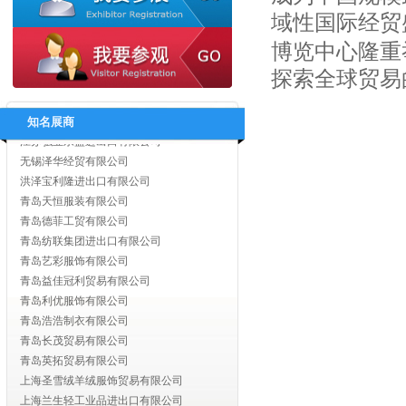
无锡美盛国际贸易有限公司
域性国际经贸
无锡世亚达国际贸易有限公司
博览中心隆重
无锡市芳悦国际贸易有限公司
无锡迪依科纺织品有限公司
探索全球贸易
江阴市翰博制衣有限公司
江苏红豆进出口有限责任公司
知名展商
江苏弘业永盛进出口有限公司
无锡泽华经贸有限公司
洪泽宝利隆进出口有限公司
青岛天恒服装有限公司
青岛德菲工贸有限公司
青岛纺联集团进出口有限公司
青岛艺彩服饰有限公司
青岛益佳冠利贸易有限公司
青岛利优服饰有限公司
青岛浩浩制衣有限公司
青岛长茂贸易有限公司
青岛英拓贸易有限公司
上海圣雪绒羊绒服饰贸易有限公司
上海兰生轻工业品进出口有限公司
上海对外经济贸易实业浦东有限公司