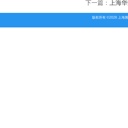
合肥市新色彩服饰有限公司
下一篇：
上海华
安徽省太和佳润制衣有限公司
青阳县双虹服饰有限公司
版权所有 ©2026 上
安徽轻工国际贸易股份有限公司
安徽彩韵服饰有限公司
巢湖优尼雅制衣有限公司
淮南市阅品服装有限公司
安徽赛智工业防护用品有限公司
六安东庆服装工贸有限公司
马鞍山志成纺织服装有限责任公司
铜陵华源麻业有限公司
凤台县红狼服饰织造有限公司
芜湖乐酷纺织品有限公司
芜湖市伍月服装有限公司
安庆市佳程进出口有限公司
潜山县鼎华服装有限公司
安庆市中兴制衣有限公司
铜陵天欧纺织有限公司
安徽八达制衣有限公司
美裕（安庆）服装有限公司
安徽省服装进出口股份有限公司