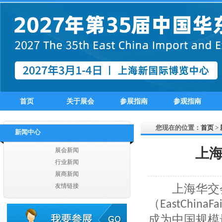
扬州嘉宇国际贸易有限公司
江苏汇鸿国际集团有限公司
江苏省海外企业集团有限公司
江苏奔日国际贸易有限公司
江苏英佩尔国际贸易有限公司
江苏曼诺进出口有限公司
江苏汇鸿国际集团有限公司
江苏苏美达轻纺国际贸易有限公司
江苏舜天国际集团有限公司
首页
关于展会
参展指南
参观指南
淮安大唐国际贸易有限公司
江苏省纺织工业（集团）进出口有限公司
无锡东津服饰有限公司
您现在的位置：
首页
>
新闻中心
无锡唐帛服饰有限公司
江阴市海澜惠晨进出口有限公司
上海
展会新闻
无锡今弈纺织有限公司
行业新闻
江阴杰逸纺织有限公司
展商新闻
无锡市德赛数码科技有限公司
上海华交会
友情链接
无锡东新颜国际贸易有限公司
（
EastChinaFai
无锡博来达纺织品有限公司
无锡梦杰服饰设计有限公司
成为中国规模