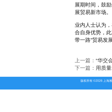
六安东庆服装工贸有限公司
展期时间，鼓励
马鞍山志成纺织服装有限责任公司
展贸易新市场。
铜陵华源麻业有限公司
凤台县红狼服饰织造有限公司
芜湖乐酷纺织品有限公司
业内人士认为，
芜湖市伍月服装有限公司
合自身优势，此
安庆市佳程进出口有限公司
带一路”贸易发
潜山县鼎华服装有限公司
安庆市中兴制衣有限公司
铜陵天欧纺织有限公司
安徽八达制衣有限公司
上一篇：
“华交
美裕（安庆）服装有限公司
下一篇：
用质量
安徽省服装进出口股份有限公司
宣城市乐铭针织有限公司
合肥瑞廷进出口有限公司
版权所有 ©2026 上
颖上县美丝纺织服饰有限公司
安徽好立成纺织服饰有限公司
芜湖市永吉商贸有限责任公司
安徽省郎派时装有限公司
安徽东锦服饰有限公司
安徽省服装进出口股份有限公司