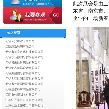
此次展会是由上
江苏舜天国际集团有限公司
淮安大唐国际贸易有限公司
东省、南京市、
江苏省纺织工业（集团）进出口有限公司
企业的一场新春
无锡东津服饰有限公司
无锡唐帛服饰有限公司
江阴市海澜惠晨进出口有限公司
知名展商
无锡今弈纺织有限公司
江阴杰逸纺织有限公司
无锡市德赛数码科技有限公司
无锡东新颜国际贸易有限公司
无锡博来达纺织品有限公司
无锡梦杰服饰设计有限公司
无锡美盛国际贸易有限公司
无锡世亚达国际贸易有限公司
无锡市芳悦国际贸易有限公司
无锡迪依科纺织品有限公司
江阴市翰博制衣有限公司
江苏红豆进出口有限责任公司
江苏弘业永盛进出口有限公司
无锡泽华经贸有限公司