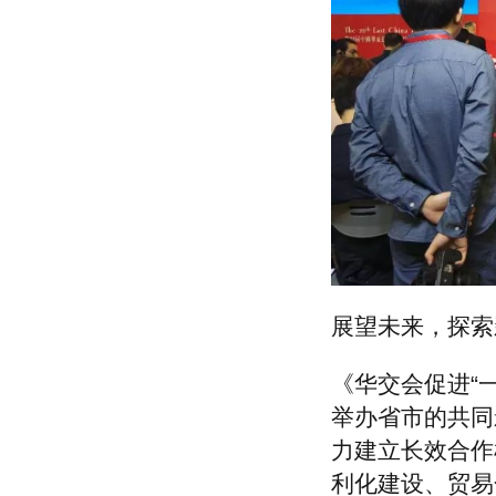
上海富礼星时装有限公司
上海经茂实业有限责任公司
上海菲西尔进出口贸易有限公司
帝圣纺织品贸易（上海）有限公司
上海晟励纺织品有限公司
上海荣凯国际贸易有限公司
上海三晃社纺织品进出口有限公司
上海昕润睿昌国际贸易有限公司
上海熙元进出口有限公司
中国图书进出口上海公司
上海徐汇对外贸易有限公司
天长市汇隆服装有限责任公司
合肥市新色彩服饰有限公司
展望未来，探索
安徽省太和佳润制衣有限公司
青阳县双虹服饰有限公司
《华交会促进“
安徽轻工国际贸易股份有限公司
安徽彩韵服饰有限公司
举办省市的共同
巢湖优尼雅制衣有限公司
力建立长效合作
淮南市阅品服装有限公司
安徽赛智工业防护用品有限公司
利化建设、贸易