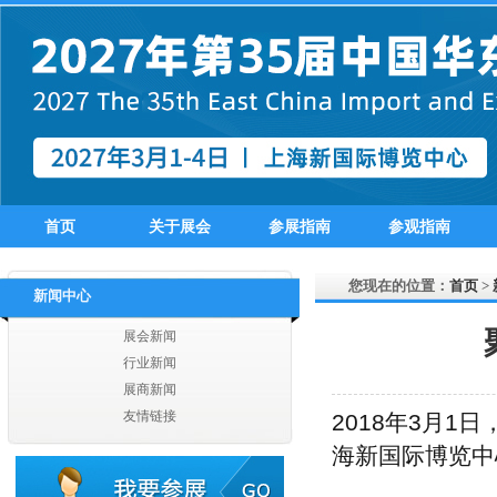
扬州翔龙进出口有限公司
张家港德勤进出口有限公司
张家港市凯西进出口有限公司
张家港华天美欣服装有限公司
张家港市同兴服饰有限公司
张家港威斯达进出口有限公司
张家港信同纺织服装有限公司
张家港上华进出口贸易有限公司
张家港市沙洲纺织印染进出口有限公司
扬州丰硕纺织实业有限公司
首页
关于展会
参展指南
参观指南
扬州爱克服饰有限公司
扬州市丰盛贸易有限公司
您现在的位置：
首页
>
扬州海大服饰有限公司
新闻中心
扬州嘉宇国际贸易有限公司
展会新闻
江苏汇鸿国际集团有限公司
行业新闻
江苏省海外企业集团有限公司
展商新闻
江苏奔日国际贸易有限公司
友情链接
江苏英佩尔国际贸易有限公司
2018年3月1
江苏曼诺进出口有限公司
海新国际博览中
江苏汇鸿国际集团有限公司
江苏苏美达轻纺国际贸易有限公司