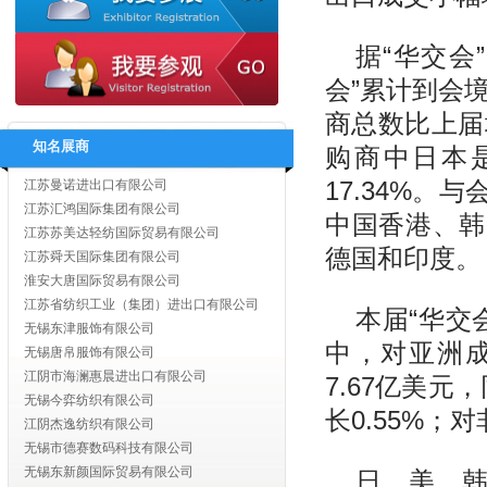
扬州市丰盛贸易有限公司
扬州海大服饰有限公司
据“华交会
扬州嘉宇国际贸易有限公司
江苏汇鸿国际集团有限公司
会”累计到会境
江苏省海外企业集团有限公司
商总数比上届
江苏奔日国际贸易有限公司
知名展商
江苏英佩尔国际贸易有限公司
购商中日本
江苏曼诺进出口有限公司
17.34%
江苏汇鸿国际集团有限公司
中国香港、韩
江苏苏美达轻纺国际贸易有限公司
江苏舜天国际集团有限公司
德国和印度。
淮安大唐国际贸易有限公司
江苏省纺织工业（集团）进出口有限公司
本届“华交会
无锡东津服饰有限公司
无锡唐帛服饰有限公司
中，对亚洲成
江阴市海澜惠晨进出口有限公司
7.67亿美元
无锡今弈纺织有限公司
江阴杰逸纺织有限公司
长0.55%；
无锡市德赛数码科技有限公司
无锡东新颜国际贸易有限公司
日、美、
无锡博来达纺织品有限公司