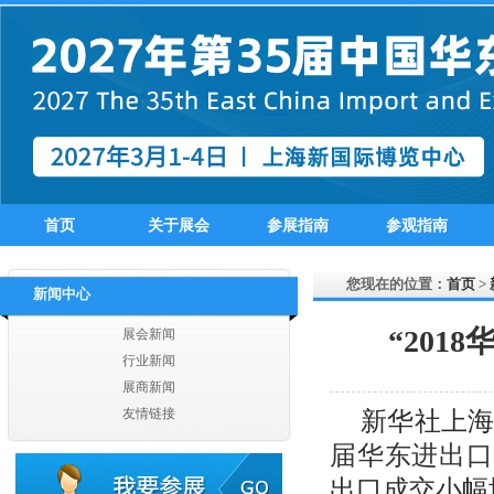
吴江市丝尔纺织有限公司
苏州盛杰服饰有限公司
苏州优曼时装
首页
关于展会
参展指南
参观指南
扬州翔龙进出口有限公司
张家港德勤进出口有限公司
张家港市凯西进出口有限公司
您现在的位置：
首页
>
新闻中心
张家港华天美欣服装有限公司
张家港市同兴服饰有限公司
“20
展会新闻
张家港威斯达进出口有限公司
行业新闻
张家港信同纺织服装有限公司
展商新闻
张家港上华进出口贸易有限公司
友情链接
新华社上海
张家港市沙洲纺织印染进出口有限公司
届华东进出口
扬州丰硕纺织实业有限公司
扬州爱克服饰有限公司
出口成交小幅