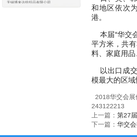
无锡梦杰服饰设计有限公司
和地区依次
无锡美盛国际贸易有限公司
港。
无锡世亚达国际贸易有限公司
无锡市芳悦国际贸易有限公司
本届“
华交
无锡迪依科纺织品有限公司
江阴市翰博制衣有限公司
平方米，共有
江苏红豆进出口有限责任公司
料、家庭用品
江苏弘业永盛进出口有限公司
无锡泽华经贸有限公司
洪泽宝利隆进出口有限公司
以出口成交
青岛天恒服装有限公司
模最大的区域
青岛德菲工贸有限公司
青岛纺联集团进出口有限公司
青岛艺彩服饰有限公司
2018华交会展位
青岛益佳冠利贸易有限公司
243122213
青岛利优服饰有限公司
青岛浩浩制衣有限公司
上一篇：
第27
青岛长茂贸易有限公司
下一篇：
华交会
青岛英拓贸易有限公司
上海圣雪绒羊绒服饰贸易有限公司